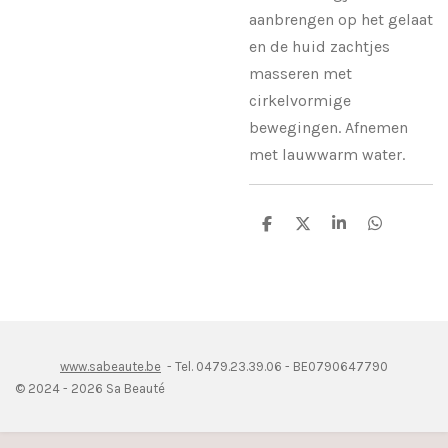
aanbrengen op het gelaat
en de huid zachtjes
masseren met
cirkelvormige
bewegingen. Afnemen
met lauwwarm water.
D
D
S
D
e
e
h
e
l
e
a
l
e
l
r
e
n
e
n
www.sabeaute.be
- Tel. 0479.23.39.06 - BE0790647790
© 2024 - 2026 Sa Beauté