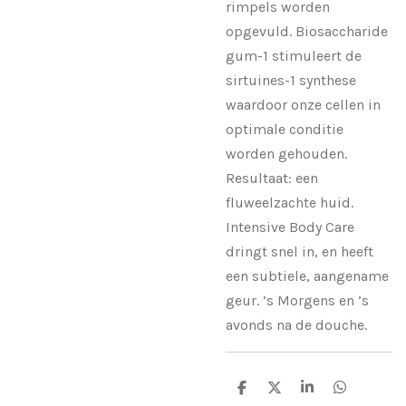
rimpels worden
opgevuld. Biosaccharide
gum-1 stimuleert de
sirtuines-1 synthese
waardoor onze cellen in
optimale conditie
worden gehouden.
Resultaat: een
fluweelzachte huid.
Intensive Body Care
dringt snel in, en heeft
een subtiele, aangename
geur. ’s Morgens en ’s
avonds na de douche.
D
D
S
D