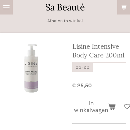
Sa Beauté
Ga
direct
Afhalen in winkel
naar
de
hoofdinhoud
Lisine Intensive
Body Care 200ml
op=op
€ 25,50
In
winkelwagen